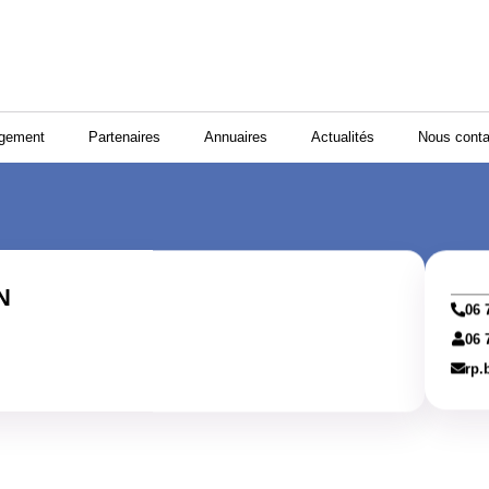
ogement
Partenaires
Annuaires
Actualités
Nous conta
N
06 
06 
rp.