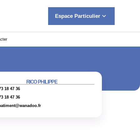
keyboard_arrow_down
Espace Particulier
cter
RICO PHILIPPE
73 18 47 36
73 18 47 36
batiment@wanadoo.fr