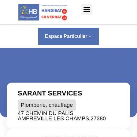
Panneau de gestion des cookies
Espace Particulier
keyboard_arrow_down
SARANT SERVICES
Plomberie, chauffage
47 CHEMIN DU PALIS
AMFREVILLE LES CHAMPS,
27380