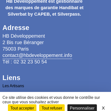
HB Développement
est gestionnaire
des marques de garantie
Handibat et
Silverbat by CAPEB
, et Silverpass.
Adresse
HB Développement
2 Bis rue Béranger
75003 Paris
contact@hbdeveloppement.info
Tél : 02 32 23 50 54
Liens
Les Artisans
Les Ergothérapeutes
Ce site utilise des cookies et vous donne le contrôle sur
Nous contacter
ceux que vous souhaitez activer
X
Ma
Tout accepter
Tout refuser
Personnaliser