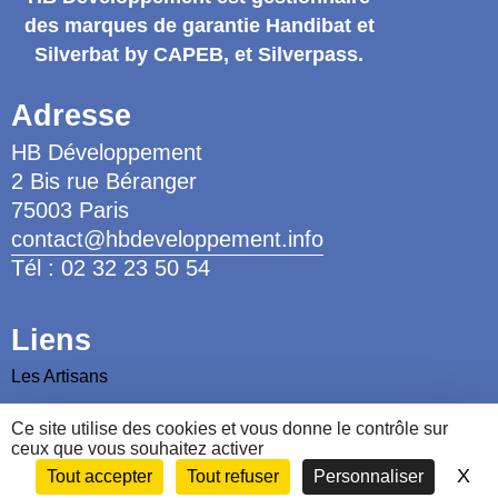
des marques de garantie
Handibat et
Silverbat by CAPEB
, et Silverpass.
Adresse
HB Développement
2 Bis rue Béranger
75003 Paris
contact@hbdeveloppement.info
Tél : 02 32 23 50 54
Liens
Les Artisans
Les Ergothérapeutes
Ce site utilise des cookies et vous donne le contrôle sur
Nous contacter
ceux que vous souhaitez activer
X
Ma
Tout accepter
Tout refuser
Personnaliser