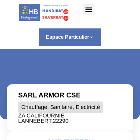
Panneau de gestion des cookies
Espace Particulier
keyboard_arrow_down
SARL ARMOR CSE
Chauffage, Sanitaire, Electricité
ZA CALIFOURNIE
LANNEBERT,
22290