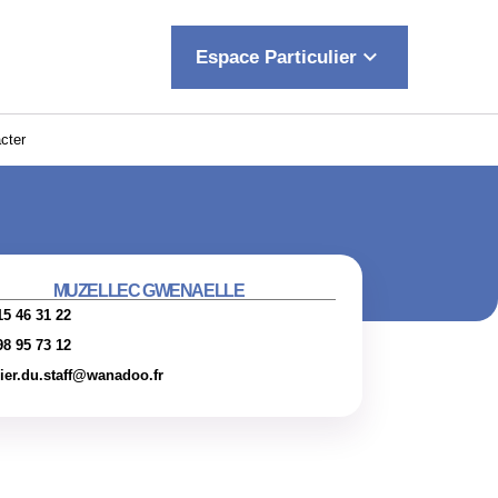
keyboard_arrow_down
Espace Particulier
cter
MUZELLEC GWENAELLE
15 46 31 22
98 95 73 12
lier.du.staff@wanadoo.fr