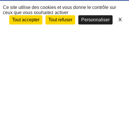
Nous contacter
Ce site utilise des cookies et vous donne le contrôle sur
ceux que vous souhaitez activer
X
Ma
Tout accepter
Tout refuser
Personnaliser