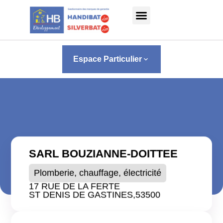
Panneau de gestion des cookies
Espace Particulier
keyboard_arrow_down
SARL BOUZIANNE-DOITTEE
Plomberie, chauffage, électricité
17 RUE DE LA FERTE
ST DENIS DE GASTINES,
53500