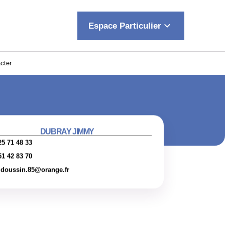
keyboard_arrow_down
Espace Particulier
cter
DUBRAY JIMMY
25 71 48 33
51 42 83 70
ldoussin.85@orange.fr