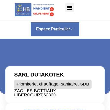
Panneau de gestion des cookies
Espace Particulier
keyboard_arrow_down
SARL DUTAKOTEK
Plomberie, chauffage, sanitaire, SDB
ZAC LES BOTTIAUX
LIBERCOURT,
62820