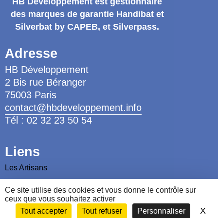
HB Développement
est gestionnaire
des marques de garantie
Handibat et
Silverbat by CAPEB
, et Silverpass.
Adresse
HB Développement
2 Bis rue Béranger
75003 Paris
contact@hbdeveloppement.info
Tél : 02 32 23 50 54
Liens
Les Artisans
Les Ergothérapeutes
Ce site utilise des cookies et vous donne le contrôle sur
Nous contacter
ceux que vous souhaitez activer
X
Ma
Tout accepter
Tout refuser
Personnaliser