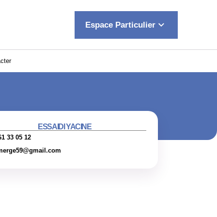
keyboard_arrow_down
Espace Particulier
cter
ESSAIDI YACINE
61 33 05 12
merge59@gmail.com