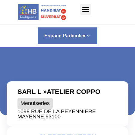
Panneau de gestion des cookies
Espace Particulier
keyboard_arrow_down
SARL L »ATELIER COPPO
Menuiseries
1098 RUE DE LA PEYENNIERE
MAYENNE,
53100