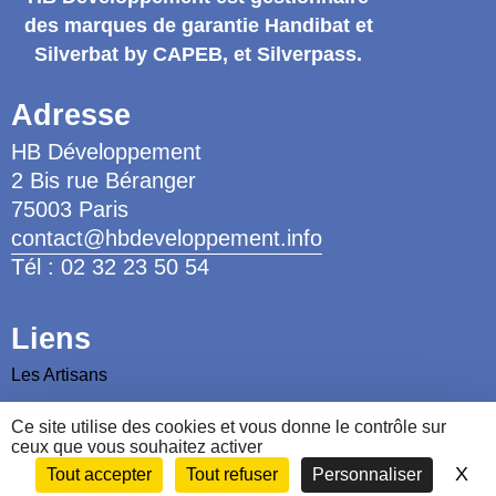
des marques de garantie
Handibat et
Silverbat by CAPEB
, et Silverpass.
Adresse
HB Développement
2 Bis rue Béranger
75003 Paris
contact@hbdeveloppement.info
Tél : 02 32 23 50 54
Liens
Les Artisans
Les Ergothérapeutes
Ce site utilise des cookies et vous donne le contrôle sur
Nous contacter
ceux que vous souhaitez activer
X
Ma
Tout accepter
Tout refuser
Personnaliser