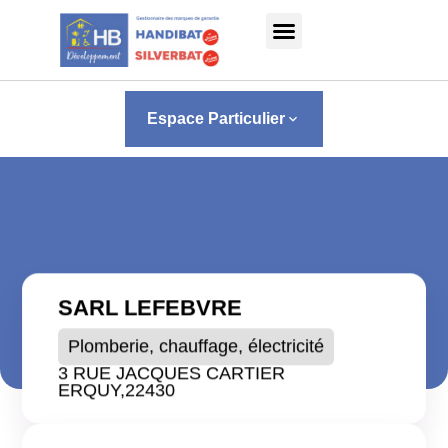
Panneau de gestion des cookies
Espace Particulier
keyboard_arrow_down
SARL LEFEBVRE
Plomberie, chauffage, électricité
3 RUE JACQUES CARTIER
ERQUY,
22430