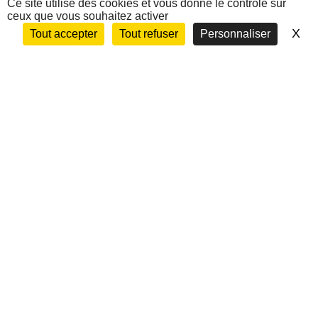
Ce site utilise des cookies et vous donne le contrôle sur
ceux que vous souhaitez activer
Nous contacter
X
Ma
Tout accepter
Tout refuser
Personnaliser