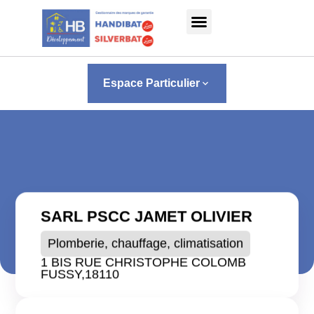
Panneau de gestion des cookies
Espace Particulier
keyboard_arrow_down
SARL PSCC JAMET OLIVIER
Plomberie, chauffage, climatisation
1 BIS RUE CHRISTOPHE COLOMB
FUSSY,
18110