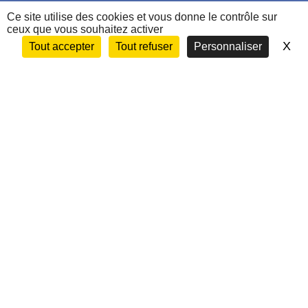
Les Ergothérapeutes
Ce site utilise des cookies et vous donne le contrôle sur
ceux que vous souhaitez activer
Nous contacter
X
Ma
Tout accepter
Tout refuser
Personnaliser