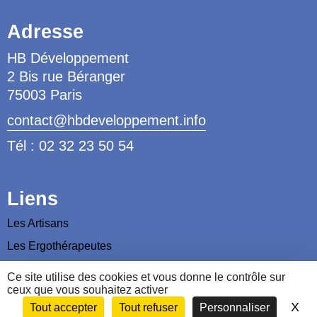
Adresse
HB Développement
2 Bis rue Béranger
75003 Paris
contact@hbdeveloppement.info
Tél : 02 32 23 50 54
Liens
Les Artisans
Les Ergothérapeutes
Nous contacter
Ce site utilise des cookies et vous donne le contrôle sur
ceux que vous souhaitez activer
X
Ma
Tout accepter
Tout refuser
Personnaliser