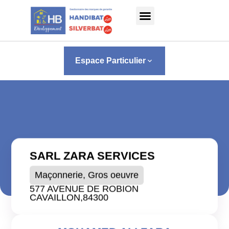
Panneau de gestion des cookies
Espace Particulier
keyboard_arrow_down
SARL ZARA SERVICES
Maçonnerie, Gros oeuvre
577 AVENUE DE ROBION
CAVAILLON,
84300