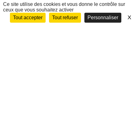
Nous contacter
Ce site utilise des cookies et vous donne le contrôle sur
ceux que vous souhaitez activer
X
Ma
Tout accepter
Tout refuser
Personnaliser