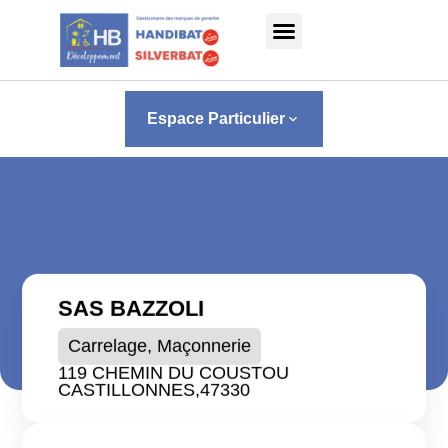
Panneau de gestion des cookies
Espace Particulier
keyboard_arrow_down
SAS BAZZOLI
Carrelage, Maçonnerie
119 CHEMIN DU COUSTOU
CASTILLONNES,
47330