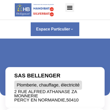
Panneau de gestion des cookies
Espace Particulier
keyboard_arrow_down
SAS BELLENGER
Plomberie, chauffage, électricité
2 RUE ALFRED ATHANASE ZA
MONNERIE
PERCY EN NORMANDIE,
50410