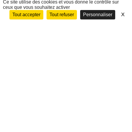
Nous contacter
Ce site utilise des cookies et vous donne le contrôle sur
ceux que vous souhaitez activer
X
Ma
Tout accepter
Tout refuser
Personnaliser