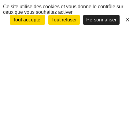
Nous contacter
Ce site utilise des cookies et vous donne le contrôle sur
ceux que vous souhaitez activer
X
Ma
Tout accepter
Tout refuser
Personnaliser