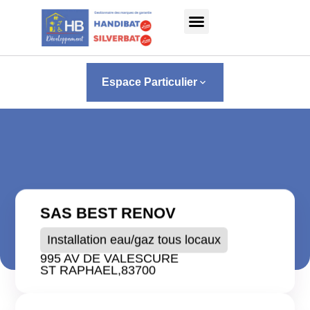
Panneau de gestion des cookies
Espace Particulier
keyboard_arrow_down
SAS BEST RENOV
Installation eau/gaz tous locaux
995 AV DE VALESCURE
ST RAPHAEL,
83700