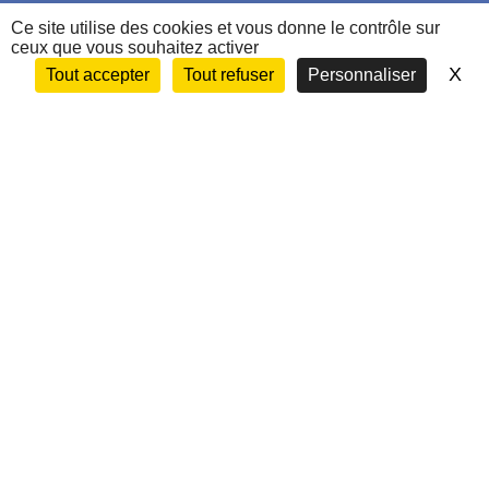
Nous contacter
Ce site utilise des cookies et vous donne le contrôle sur
ceux que vous souhaitez activer
X
Ma
Tout accepter
Tout refuser
Personnaliser