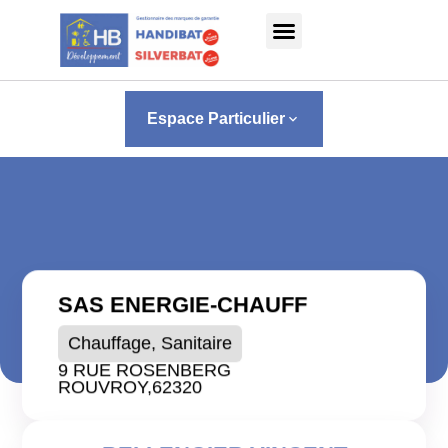
Panneau de gestion des cookies
Espace Particulier
keyboard_arrow_down
SAS ENERGIE-CHAUFF
Chauffage, Sanitaire
9 RUE ROSENBERG
ROUVROY,
62320