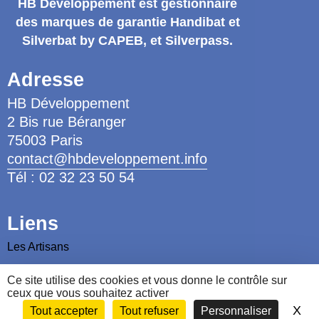
HB Développement
est gestionnaire
des marques de garantie
Handibat et
Silverbat by CAPEB
, et Silverpass.
Adresse
HB Développement
2 Bis rue Béranger
75003 Paris
contact@hbdeveloppement.info
Tél : 02 32 23 50 54
Liens
Les Artisans
Les Ergothérapeutes
Ce site utilise des cookies et vous donne le contrôle sur
Nous contacter
ceux que vous souhaitez activer
X
Ma
Tout accepter
Tout refuser
Personnaliser