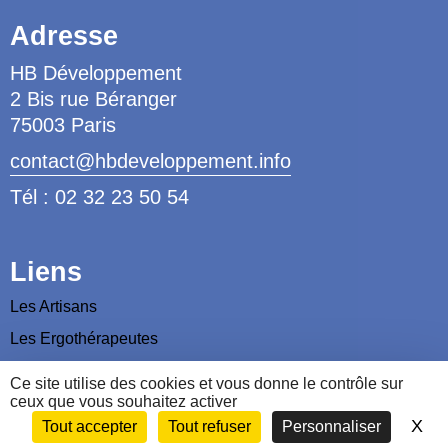
Adresse
HB Développement
2 Bis rue Béranger
75003 Paris
contact@hbdeveloppement.info
Tél : 02 32 23 50 54
Liens
Les Artisans
Les Ergothérapeutes
Nous contacter
Ce site utilise des cookies et vous donne le contrôle sur
ceux que vous souhaitez activer
X
Ma
Tout accepter
Tout refuser
Personnaliser