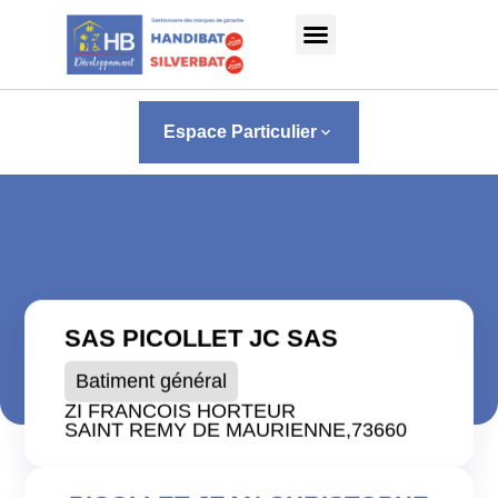
Panneau de gestion des cookies
Espace Particulier
keyboard_arrow_down
SAS PICOLLET JC SAS
Batiment général
ZI FRANCOIS HORTEUR
SAINT REMY DE MAURIENNE,
73660