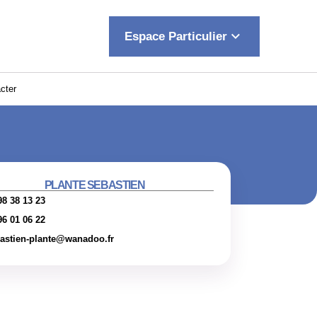
keyboard_arrow_down
Espace Particulier
cter
PLANTE SEBASTIEN
98 38 13 23
96 01 06 22
astien-plante@wanadoo.fr