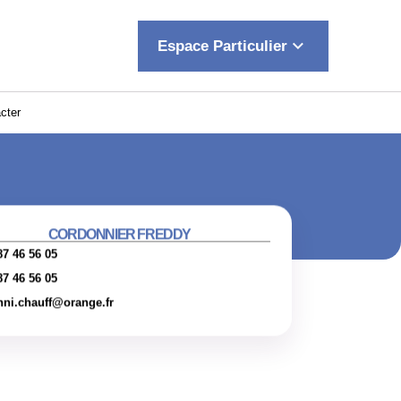
keyboard_arrow_down
Espace Particulier
cter
CORDONNIER FREDDY
87 46 56 05
87 46 56 05
hni.chauff@orange.fr