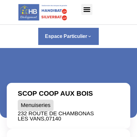
Panneau de gestion des cookies
Espace Particulier
keyboard_arrow_down
SCOP COOP AUX BOIS
Menuiseries
232 ROUTE DE CHAMBONAS
LES VANS,
07140