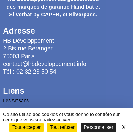
des marques de garantie
Handibat et
Silverbat by CAPEB
, et Silverpass.
Adresse
HB Développement
2 Bis rue Béranger
75003 Paris
contact@hbdeveloppement.info
Tél : 02 32 23 50 54
Liens
Les Artisans
Les Ergothérapeutes
Ce site utilise des cookies et vous donne le contrôle sur
Nous contacter
ceux que vous souhaitez activer
X
Ma
Tout accepter
Tout refuser
Personnaliser