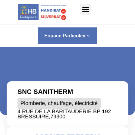
Panneau de gestion des cookies
Espace Particulier
keyboard_arrow_down
SNC SANITHERM
Plomberie, chauffage, électricité
4 RUE DE LA BARITAUDERIE BP 192
BRESSUIRE,
79300