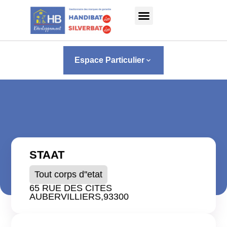
Panneau de gestion des cookies
Espace Particulier
keyboard_arrow_down
STAAT
Tout corps d''etat
65 RUE DES CITES
AUBERVILLIERS,
93300