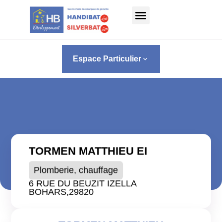
Panneau de gestion des cookies
Espace Particulier
keyboard_arrow_down
TORMEN MATTHIEU EI
Plomberie, chauffage
6 RUE DU BEUZIT IZELLA
BOHARS,
29820