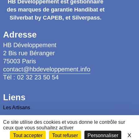
HB Développement
est gestionnaire
des marques de garantie
Handibat et
Silverbat by CAPEB
, et Silverpass.
Adresse
HB Développement
2 Bis rue Béranger
75003 Paris
contact@hbdeveloppement.info
Tél : 02 32 23 50 54
Liens
Les Artisans
Les Ergothérapeutes
Ce site utilise des cookies et vous donne le contrôle sur
Nous contacter
ceux que vous souhaitez activer
X
Ma
Tout accepter
Tout refuser
Personnaliser