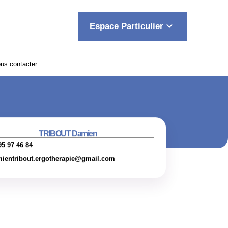
keyboard_arrow_down
Espace Particulier
us contacter
TRIBOUT Damien
95 97 46 84
ientribout.ergotherapie@gmail.com