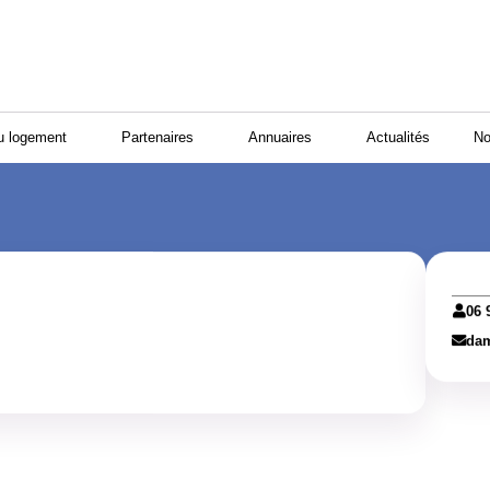
u logement
Partenaires
Annuaires
Actualités
No
06 
dam