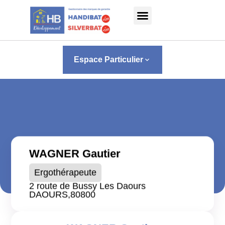
Panneau de gestion des cookies
Espace Particulier
keyboard_arrow_down
WAGNER Gautier
Ergothérapeute
2 route de Bussy Les Daours
DAOURS,
80800