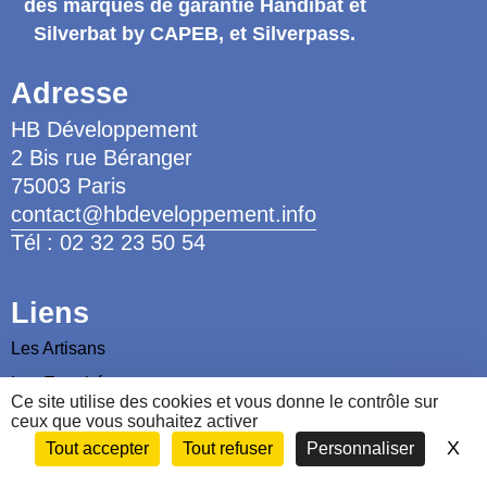
des marques de garantie
Handibat et
Silverbat by CAPEB
, et Silverpass.
Adresse
HB Développement
2 Bis rue Béranger
75003 Paris
contact@hbdeveloppement.info
Tél : 02 32 23 50 54
Liens
Les Artisans
Les Ergothérapeutes
Ce site utilise des cookies et vous donne le contrôle sur
Nous contacter
ceux que vous souhaitez activer
X
Ma
Tout accepter
Tout refuser
Personnaliser