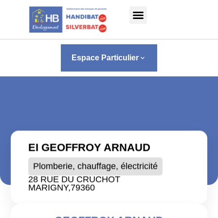
Panneau de gestion des cookies
Espace Particulier
keyboard_arrow_down
EI GEOFFROY ARNAUD
Plomberie, chauffage, électricité
28 RUE DU CRUCHOT
MARIGNY,
79360