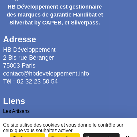
HB Développement
est gestionnaire
des marques de garantie
Handibat et
Silverbat by CAPEB
, et Silverpass.
Adresse
HB Développement
2 Bis rue Béranger
75003 Paris
contact@hbdeveloppement.info
Tél : 02 32 23 50 54
Liens
Les Artisans
Les Ergothérapeutes
Ce site utilise des cookies et vous donne le contrôle sur
ceux que vous souhaitez activer
Nous contacter