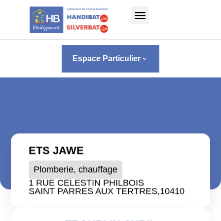
Panneau de gestion des cookies
Espace Particulier
keyboard_arrow_down
ETS JAWE
Plomberie, chauffage
1 RUE CELESTIN PHILBOIS
SAINT PARRES AUX TERTRES,
10410