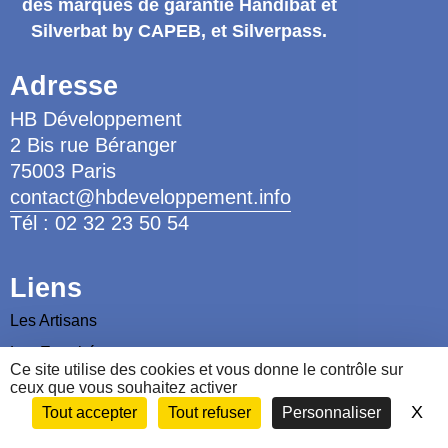
des marques de garantie
Handibat et
Silverbat by CAPEB
, et Silverpass.
Adresse
HB Développement
2 Bis rue Béranger
75003 Paris
contact@hbdeveloppement.info
Tél : 02 32 23 50 54
Liens
Les Artisans
Les Ergothérapeutes
Ce site utilise des cookies et vous donne le contrôle sur
Nous contacter
ceux que vous souhaitez activer
X
Ma
Tout accepter
Tout refuser
Personnaliser