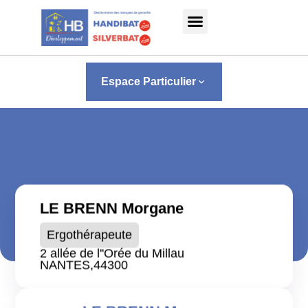
Panneau de gestion des cookies
Espace Particulier
keyboard_arrow_down
LE BRENN Morgane
Ergothérapeute
2 allée de l''Orée du Millau
NANTES,
44300