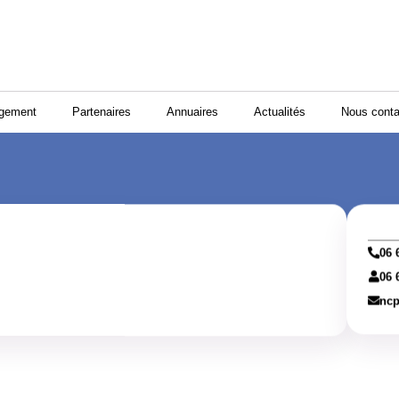
ogement
Partenaires
Annuaires
Actualités
Nous conta
06 
06 
nc