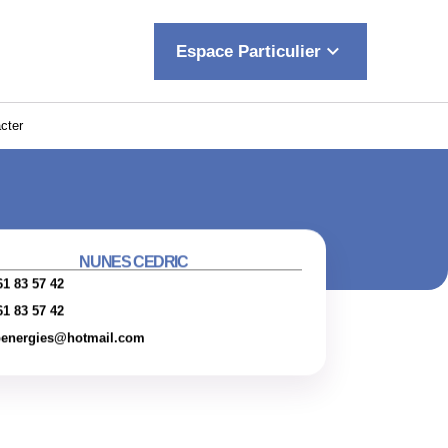
keyboard_arrow_down
Espace Particulier
cter
NUNES CEDRIC
61 83 57 42
61 83 57 42
penergies@hotmail.com