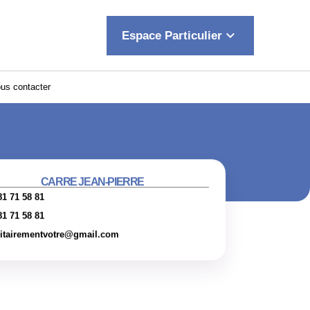
keyboard_arrow_down
Espace Particulier
us contacter
CARRE JEAN-PIERRE
81 71 58 81
81 71 58 81
itairementvotre@gmail.com