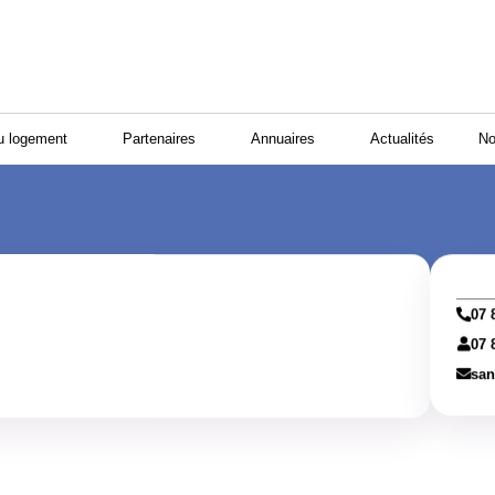
u logement
Partenaires
Annuaires
Actualités
No
07 
07 
san