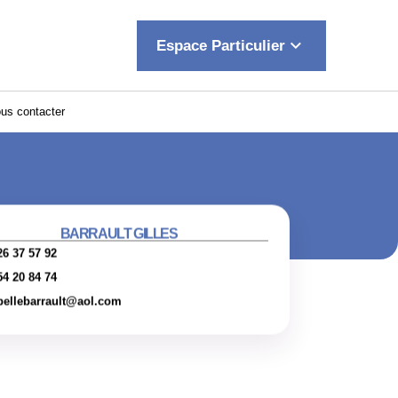
keyboard_arrow_down
Espace Particulier
us contacter
BARRAULT GILLES
26 37 57 92
54 20 84 74
bellebarrault@aol.com