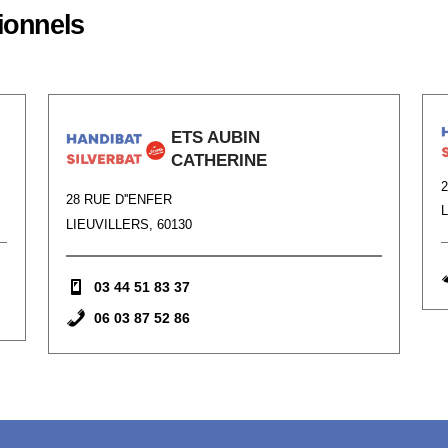
ionnels
ETS AUBIN
CATHERINE
28 RUE D''ENFER
L
LIEUVILLERS, 60130
03 44 51 83 37
06 03 87 52 86