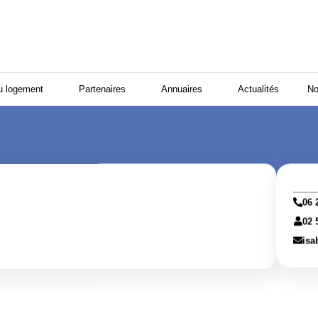
u logement
Partenaires
Annuaires
Actualités
No
06 
02 
isa