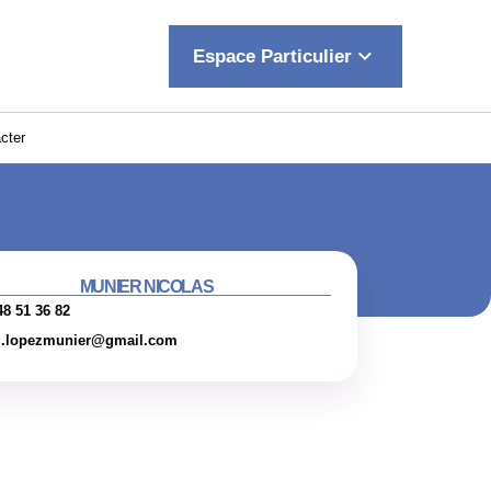
keyboard_arrow_down
Espace Particulier
cter
MUNIER NICOLAS
48 51 36 82
l.lopezmunier@gmail.com