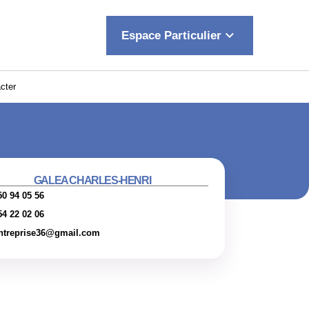
keyboard_arrow_down
Espace Particulier
cter
GALEA CHARLES-HENRI
50 94 05 56
54 22 02 06
ntreprise36@gmail.com