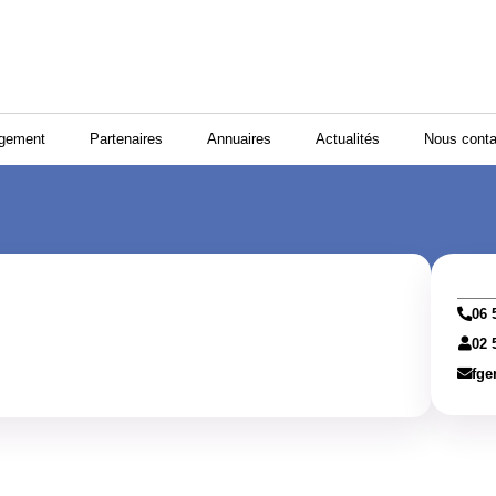
ogement
Partenaires
Annuaires
Actualités
Nous conta
06 
02 
fge