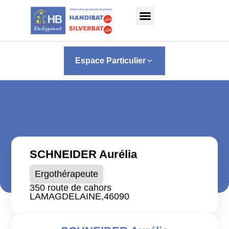
Panneau de gestion des cookies
Espace Particulier
keyboard_arrow_down
SCHNEIDER Aurélia
Ergothérapeute
350 route de cahors
LAMAGDELAINE,
46090