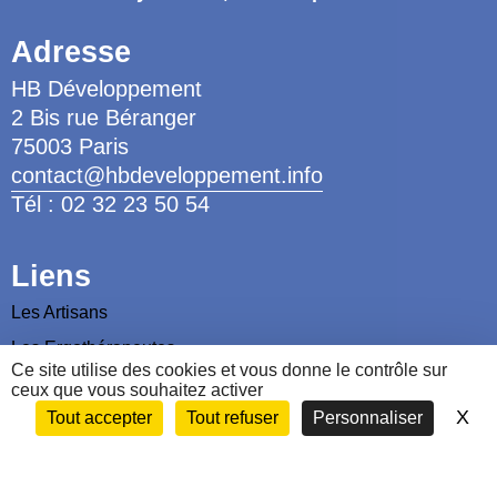
Adresse
HB Développement
2 Bis rue Béranger
75003 Paris
contact@hbdeveloppement.info
Tél : 02 32 23 50 54
Liens
Les Artisans
Les Ergothérapeutes
Ce site utilise des cookies et vous donne le contrôle sur
Nous contacter
ceux que vous souhaitez activer
X
Ma
Tout accepter
Tout refuser
Personnaliser